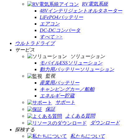
RV電気系統
48Vインテリジェントオルタネーター
LiFePO4バッテリー
エアコン
DC-DCコンバータ
すべて >>
ウルトラドライブ
サービス
ソリューション
モバイルESSソリューション
動力用バッテリーソリューション
監視
産業用バッテリー
キャンピングカー／船舶
エネルギー貯蔵
サポート
保証
よくある質問
ダウンロード
探検する
私たちについて