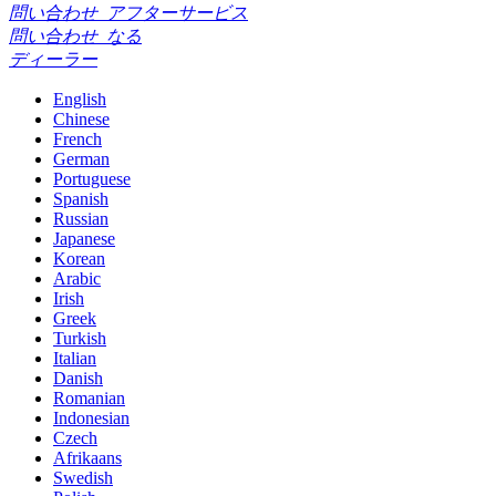
問い合わせ
アフターサービス
問い合わせ
なる
ディーラー
English
Chinese
French
German
Portuguese
Spanish
Russian
Japanese
Korean
Arabic
Irish
Greek
Turkish
Italian
Danish
Romanian
Indonesian
Czech
Afrikaans
Swedish