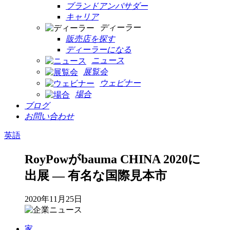
ブランドアンバサダー
キャリア
ディーラー
販売店を探す
ディーラーになる
ニュース
展覧会
ウェビナー
場合
ブログ
お問い合わせ
英語
RoyPowがbauma CHINA 2020に
出展 ― 有名な国際見本市
2020年11月25日
家