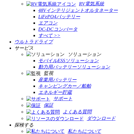
RV電気系統
48Vインテリジェントオルタネーター
LiFePO4バッテリー
エアコン
DC-DCコンバータ
すべて >>
ウルトラドライブ
サービス
ソリューション
モバイルESSソリューション
動力用バッテリーソリューション
監視
産業用バッテリー
キャンピングカー／船舶
エネルギー貯蔵
サポート
保証
よくある質問
ダウンロード
探検する
私たちについて