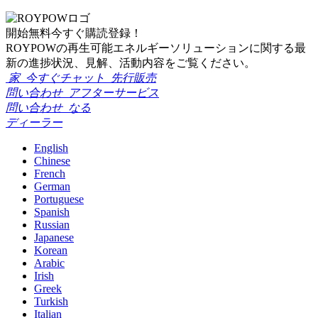
開始
無料
今すぐ購読登録！
ROYPOWの再生可能エネルギーソリューションに関する最
新の進捗状況、見解、活動内容をご覧ください。
家
今すぐチャット
先行販売
問い合わせ
アフターサービス
問い合わせ
なる
ディーラー
English
Chinese
French
German
Portuguese
Spanish
Russian
Japanese
Korean
Arabic
Irish
Greek
Turkish
Italian