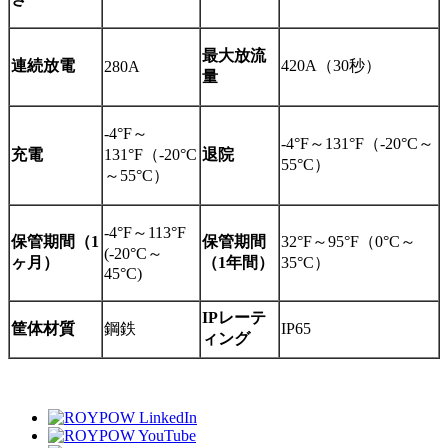
最大放流
連続放電
420A（30秒）
280A
量
-4°F～
-4°F～131°F（-20°C～
充電
131°F（-20°C
退院
55°C）
～55°C）
-4°F～113°F
保管期間（1
保管期間
32°F～95°F（0°C～
(-20°C～
ヶ月）
（1年間）
35°C）
45°C)
IPレーテ
筐体材質
鋼鉄
IP65
ィング