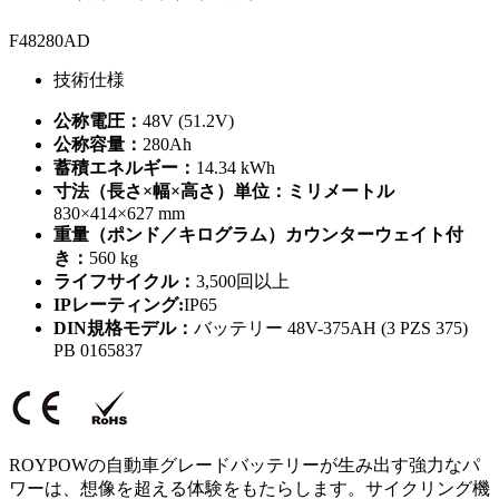
F48280AD
技術仕様
公称電圧：
48V (51.2V)
公称容量：
280Ah
蓄積エネルギー：
14.34 kWh
寸法（長さ×幅×高さ）単位：ミリメートル
830×414×627 mm
重量（ポンド／キログラム）カウンターウェイト付
き：
560 kg
ライフサイクル：
3,500回以上
IPレーティング:
IP65
DIN規格モデル：
バッテリー 48V-375AH (3 PZS 375)
PB 0165837
ROYPOWの自動車グレードバッテリーが生み出す強力なパ
ワーは、想像を超える体験をもたらします。サイクリング機