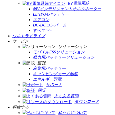
RV電気系統
48Vインテリジェントオルタネーター
LiFePO4バッテリー
エアコン
DC-DCコンバータ
すべて >>
ウルトラドライブ
サービス
ソリューション
モバイルESSソリューション
動力用バッテリーソリューション
監視
産業用バッテリー
キャンピングカー／船舶
エネルギー貯蔵
サポート
保証
よくある質問
ダウンロード
探検する
私たちについて