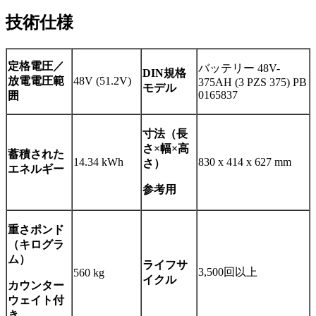
技術仕様
定格電圧／
バッテリー 48V-
DIN規格
放電電圧範
48V (51.2V)
375AH (3 PZS 375) PB
モデル
0165837
囲
寸法（長
さ×幅×高
蓄積された
14.34 kWh
830 x 414 x 627 mm
さ）
エネルギー
参考用
重さ
ポンド
（キログラ
ム）
ライフサ
3,500回以上
560 kg
イクル
カウンター
ウェイト付
き